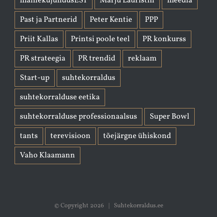
mainekujundusEST
Marju Lauristin
meedia
Past ja Partnerid
Peter Kentie
PPP
Priit Kallas
Printsi poole teel
PR konkurss
PR strateegia
PR trendid
reklaam
Start-up
suhtekorraldus
suhtekorralduse eetika
suhtekorralduse professionaalsus
Super Bowl
tants
terevisioon
tõejärgne ühiskond
Vaho Klaamann
© Copyright
2026 | Suhtekorraldus.ee