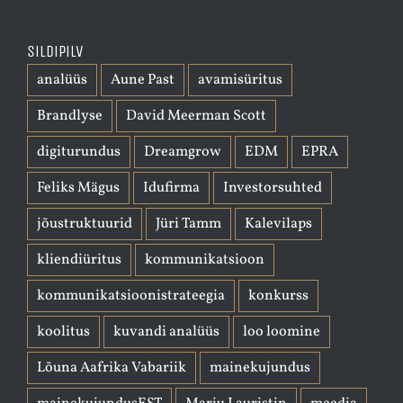
Sildipilv
analüüs
Aune Past
avamisüritus
Brandlyse
David Meerman Scott
digiturundus
Dreamgrow
EDM
EPRA
Feliks Mägus
Idufirma
Investorsuhted
jõustruktuurid
Jüri Tamm
Kalevilaps
kliendiüritus
kommunikatsioon
kommunikatsioonistrateegia
konkurss
koolitus
kuvandi analüüs
loo loomine
Lõuna Aafrika Vabariik
mainekujundus